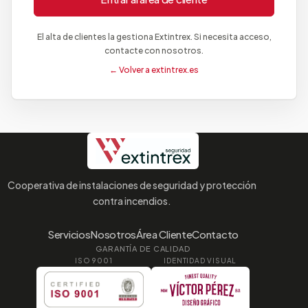
El alta de clientes la gestiona Extintrex. Si necesita acceso,
contacte con nosotros.
← Volver a extintrex.es
Cooperativa de instalaciones de seguridad y protección
contra incendios.
Servicios
Nosotros
Área Cliente
Contacto
GARANTÍA DE CALIDAD
ISO 9001
IDENTIDAD VISUAL